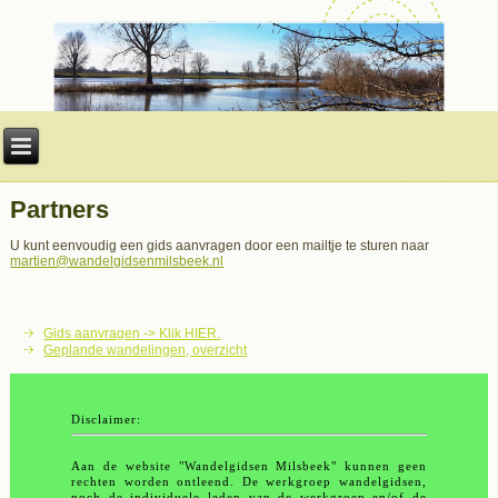
Partners
U kunt eenvoudig een gids aanvragen door een mailtje te sturen naar
martien@wandelgidsenmilsbeek.nl
Gids aanvragen -> Klik HIER.
Geplande wandelingen, overzicht
Disclaimer:
Aan de website "Wandelgidsen Milsbeek" kunnen geen
rechten worden ontleend. De werkgroep wandelgidsen,
noch de individuele leden van de werkgroep en/of de