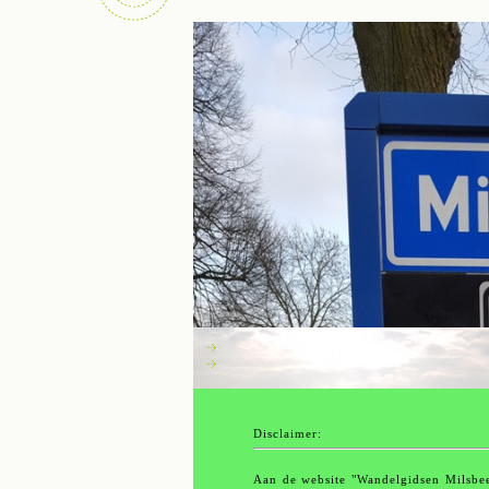
Gids aanvragen -> Klik HIER.
Geplande wandelingen, overzicht
Disclaimer:
Aan de website "Wandelgidsen Milsbe