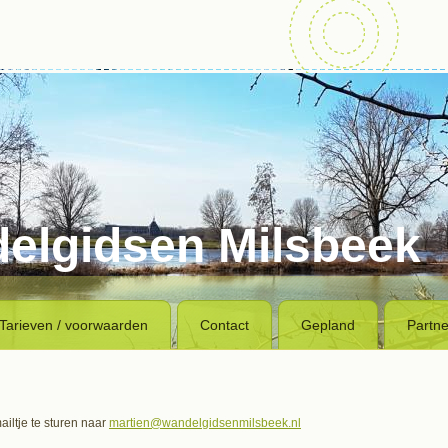
elgidsen Milsbeek
Tarieven / voorwaarden
Contact
Gepland
Partne
iltje te sturen naar
martien@wandelgidsenmilsbeek.nl